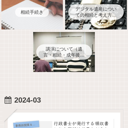
デジタル遺産につい
相続手続き
ての相続と考え方と
事前対処
講演について（遺
言・相続・成年後見
人・家族信託・死後
事務契約など
2024-03
行政書士が発行する領収書
事
務所開業＆運営