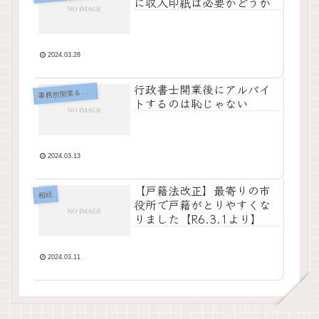
に収入印紙は必要かどうか
2024.03.28
行政書士開業後にアルバイ
事
務所開業＆運営
トするのは恥じゃない
2024.03.13
【戸籍法改正】最寄りの市
相続
役所で戸籍がとりやすくな
りました【R6.3.1より】
2024.03.11