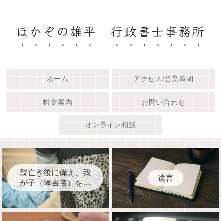
ほかぞの雄平 行政書士事務所
ホーム
アクセス/営業時間
料金案内
お問い合わせ
オンライン相談
親亡き後に備え、我
遺言
が子（障害者）を守
るために今、何をす
べきか