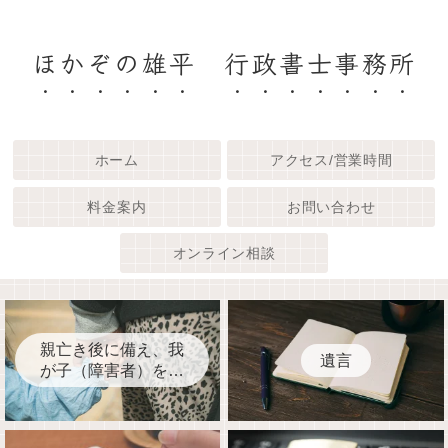
ほかぞの雄平 行政書士事務所
ホーム
アクセス/営業時間
料金案内
お問い合わせ
オンライン相談
親亡き後に備え、我
遺言
が子（障害者）を守
るために今、何をす
べきか