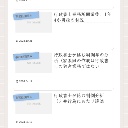
2024.11.25
行政書士事務所開業後、1年
事
務所開業＆運営
4か月後の状況
2024.10.21
行政書士が絡む判例等の分
事
務所開業＆運営
析（家系図の作成は行政書
士の独占業務ではない
2024.04.17
行政書士が絡む判例分析
事
務所開業＆運営
（非弁行為にあたり違法
2024.04.17