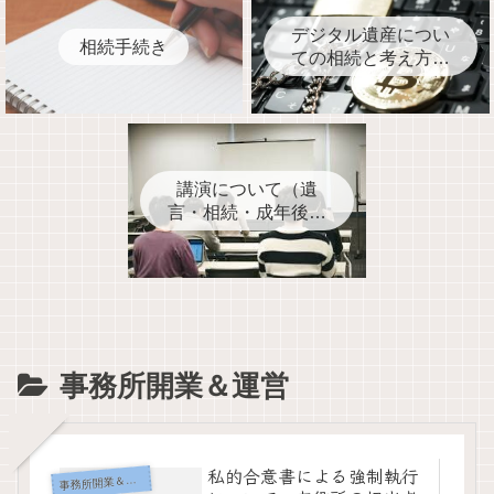
デジタル遺産につい
相続手続き
ての相続と考え方と
事前対処
講演について（遺
言・相続・成年後見
人・家族信託・死後
事務契約など
事務所開業＆運営
私的合意書による強制執行
事
務所開業＆運営