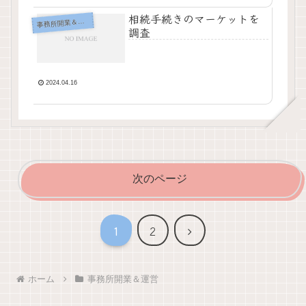
相続手続きのマーケットを
事
務所開業＆運営
調査
2024.04.16
次のページ
次
1
2
へ
ホーム
事務所開業＆運営