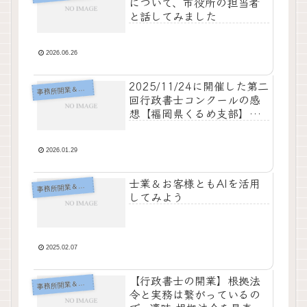
について、市役所の担当者
と話してみました
2026.06.26
2025/11/24に開催した第二
事
務所開業＆運営
回行政書士コンクールの感
想【福岡県くるめ支部】
【運営側】
2026.01.29
士業＆お客様ともAIを活用
事
務所開業＆運営
してみよう
2025.02.07
【行政書士の開業】根拠法
事
務所開業＆運営
令と実務は繋がっているの