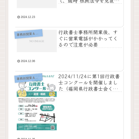
で、適時 根拠法令を見直す
べし
2024.12.23
行政書士事務所開業後、す
事
務所開業＆運営
ぐに営業電話がかかってく
るので注意が必要
2024.12.06
2024/11/24に第1回行政書
事
務所開業＆運営
士コンクールを開催しまし
た（福岡県行政書士会くる
め支部