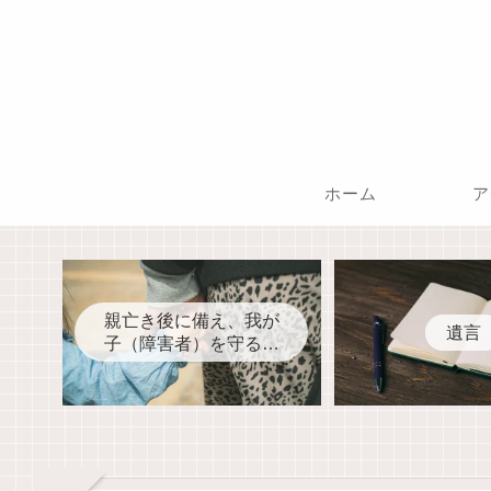
ホーム
ア
親亡き後に備え、我が
遺言
子（障害者）を守るた
めに今、何をすべきか