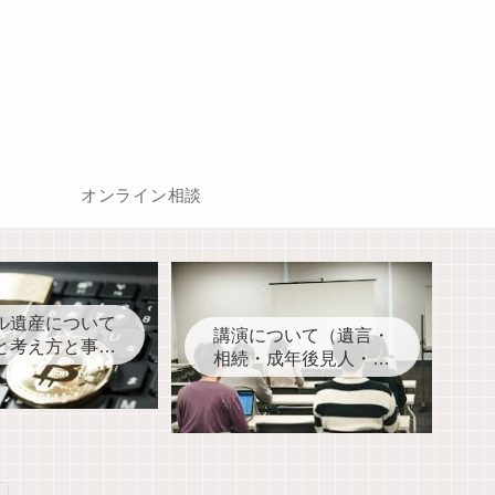
オンライン相談
ル遺産について
講演について（遺言・
と考え方と事前
相続・成年後見人・家
対処
族信託・死後事務契約
など