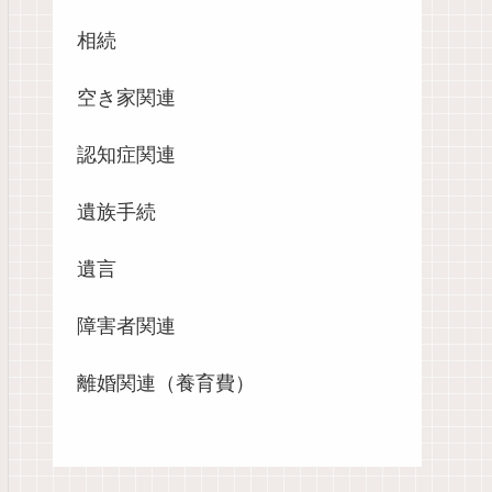
相続
空き家関連
認知症関連
遺族手続
遺言
障害者関連
離婚関連（養育費）