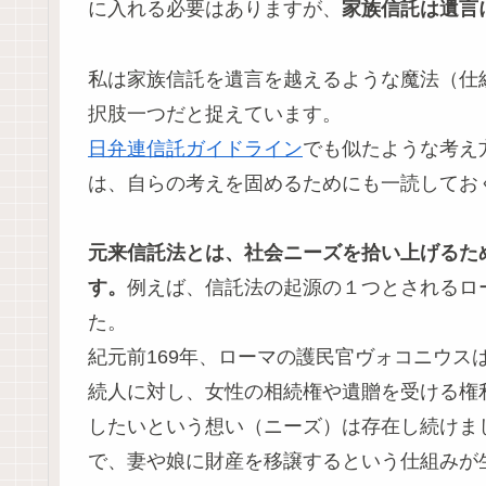
に入れる必要はありますが、
家族信託は遺言
私は家族信託を遺言を越えるような魔法（仕
択肢一つだと捉えています。
日弁連信託ガイドライン
でも似たような考え
は、自らの考えを固めるためにも一読してお
元来信託法とは、社会ニーズを拾い上げるた
す。
例えば、信託法の起源の１つとされるロ
た。
紀元前169年、ローマの護民官ヴォコニウス
続人に対し、女性の相続権や遺贈を受ける権
したいという想い（ニーズ）は存在し続けま
で、妻や娘に財産を移譲するという仕組みが